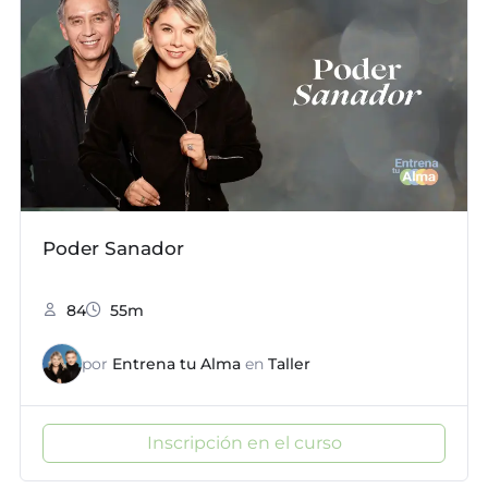
Poder Sanador
84
55m
por
Entrena tu Alma
en
Taller
Inscripción en el curso