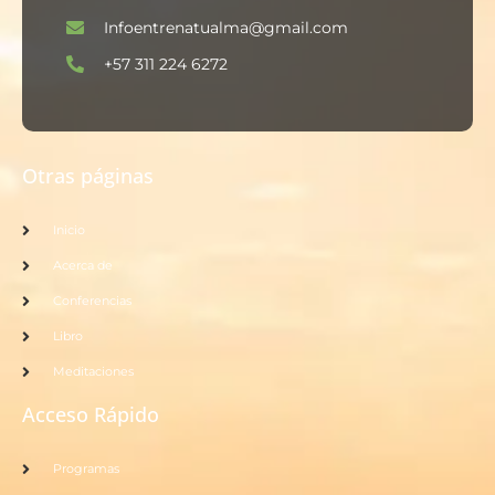
Infoentrenatualma@gmail.com
+57 311 224 6272
Otras páginas
Inicio
Acerca de
Conferencias
Libro
Meditaciones
Acceso Rápido
Programas