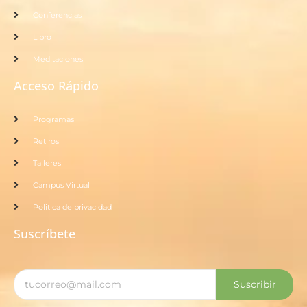
Conferencias
Libro
Meditaciones
Acceso Rápido
Programas
Retiros
Talleres
Campus Virtual
Politica de privacidad
Suscríbete
Suscribir