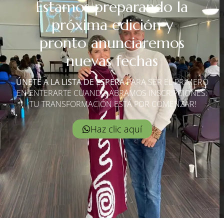
Estamos preparando la
próxima edición y
pronto anunciaremos
nuevas fechas
ÚNETE A LA LISTA DE ESPERA
PARA SER EL PRIMERO
EN ENTERARTE CUANDO ABRAMOS INSCRIPCIONES.
¡TU TRANSFORMACIÓN ESTÁ POR COMENZAR!
Haz clic aquí