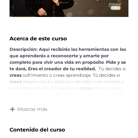
Acerca de este curso
Descripción:
Aquí recibirás las herramientas con las
que aprenderás a reconocerte y amarte por
completo para vivir una vida en propósito
.
Pide y se
te dará, Eres el creador de tu realidad.
Tú decides si
creas
sufrimiento o creas aprendizaje.
Tú decides si
creas
alegría con tu actitud o decides crear tristeza y
sumergirse en ella.
Tú decides si
creas
amor o creas
odio.
Tú decides si
creas
abundancia o escasez.
Esto
es para ti si….
Mostrar más
Sientes que no logras crear la vida de tus sueños
No sabes manifestar la realidad deseada
Contenido del curso
¿Qué aprenderás?
El paso a paso para vivir una vida