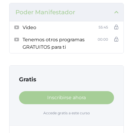
en total plenitud, manifestando la realidad
soñada gracias a estas herramientas:
Poder Manifestador
Pide
Video
55:45
El Universo responde
Recibe y Acepta
Tenemos otros programas
00:00
GRATUITOS para ti
Gratis
Inscribirse ahora
Accede gratis a este curso