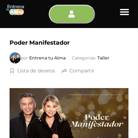
Ir
al
contenido
Poder Manifestador
por
Entrena tu Alma
Categorías:
Taller
Lista de deseos
Compartir