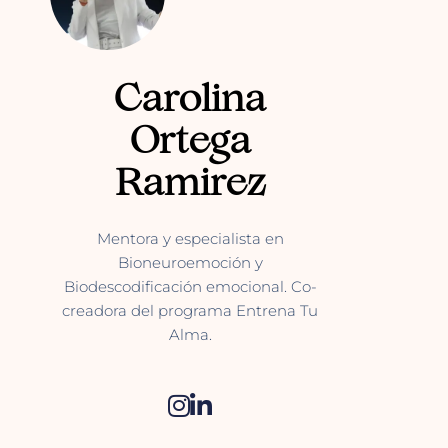
Carolina
Ortega
Ramirez
Mentora y especialista en
Bioneuroemoción y
Biodescodificación emocional. Co-
creadora del programa Entrena Tu
Alma.