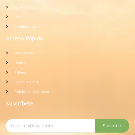
Conferencias
Libro
Meditaciones
Acceso Rápido
Programas
Retiros
Talleres
Campus Virtual
Politica de privacidad
Suscríbete
Suscribir