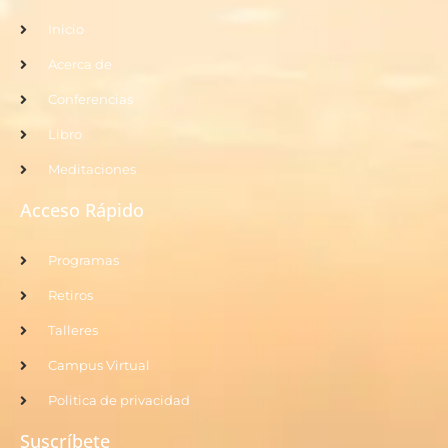
Inicio
Acerca de
Conferencias
Libro
Meditaciones
Acceso Rápido
Programas
Retiros
Talleres
Campus Virtual
Politica de privacidad
Suscríbete