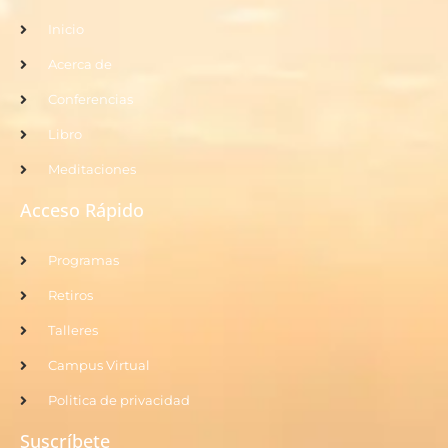
Inicio
Acerca de
Conferencias
Libro
Meditaciones
Acceso Rápido
Programas
Retiros
Talleres
Campus Virtual
Politica de privacidad
Suscríbete