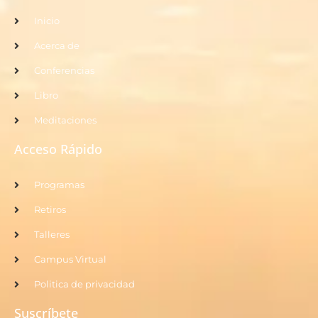
Inicio
Acerca de
Conferencias
Libro
Meditaciones
Acceso Rápido
Programas
Retiros
Talleres
Campus Virtual
Politica de privacidad
Suscríbete