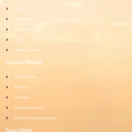
Inicio
Acerca de
Conferencias
Libro
Meditaciones
Acceso Rápido
Programas
Retiros
Talleres
Campus Virtual
Politica de privacidad
Suscríbete