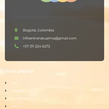
Bogotá, Colombia
Infoentrenatualma@gmail.com
+57 311 224 6272
Otras páginas
Inicio
Acerca de
Conferencias
Libro