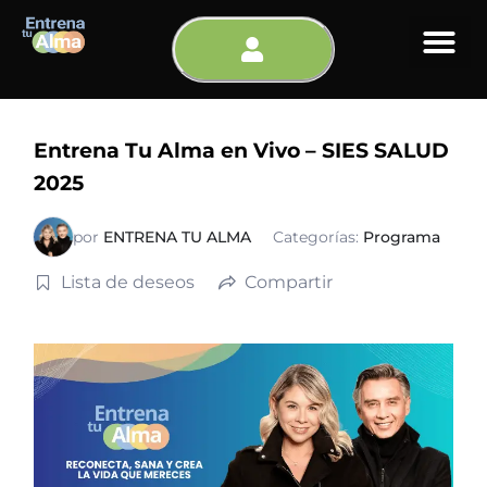
Ir
al
contenido
Entrena Tu Alma en Vivo – SIES SALUD
2025
por
ENTRENA TU ALMA
Categorías:
Programa
Lista de deseos
Compartir