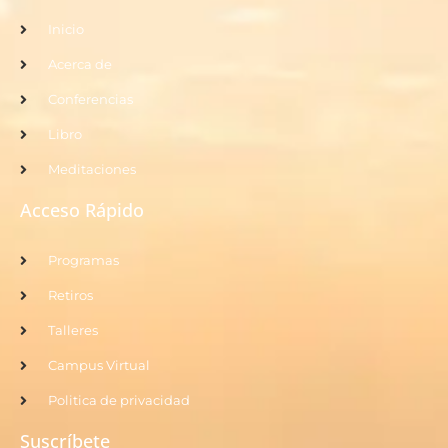
Inicio
Acerca de
Conferencias
Libro
Meditaciones
Acceso Rápido
Programas
Retiros
Talleres
Campus Virtual
Politica de privacidad
Suscríbete