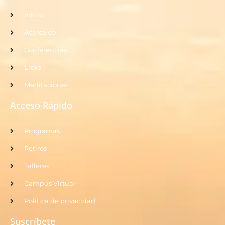
Inicio
Acerca de
Conferencias
Libro
Meditaciones
Acceso Rápido
Programas
Retiros
Talleres
Campus Virtual
Politica de privacidad
Suscríbete