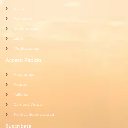
Inicio
Acerca de
Conferencias
Libro
Meditaciones
Acceso Rápido
Programas
Retiros
Talleres
Campus Virtual
Politica de privacidad
Suscríbete