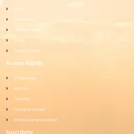
Inicio
Acerca de
Conferencias
Libro
Meditaciones
Acceso Rápido
Programas
Retiros
Talleres
Campus Virtual
Politica de privacidad
Suscríbete