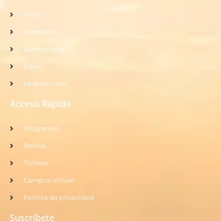
Inicio
Acerca de
Conferencias
Libro
Meditaciones
Acceso Rápido
Programas
Retiros
Talleres
Campus Virtual
Politica de privacidad
Suscríbete