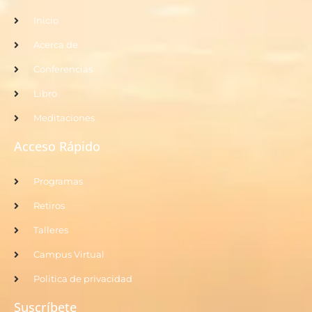
Inicio
Acerca de
Conferencias
Libro
Meditaciones
Acceso Rápido
Programas
Retiros
Talleres
Campus Virtual
Politica de privacidad
Suscríbete