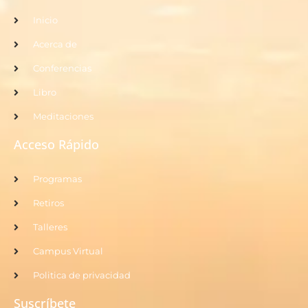
Inicio
Acerca de
Conferencias
Libro
Meditaciones
Acceso Rápido
Programas
Retiros
Talleres
Campus Virtual
Politica de privacidad
Suscríbete