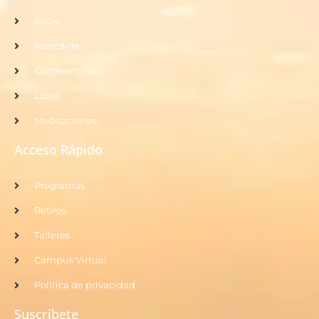
Inicio
Acerca de
Conferencias
Libro
Meditaciones
Acceso Rápido
Programas
Retiros
Talleres
Campus Virtual
Politica de privacidad
Suscríbete