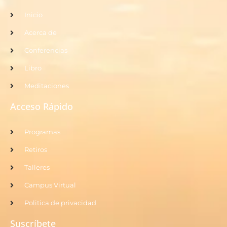
Inicio
Acerca de
Conferencias
Libro
Meditaciones
Acceso Rápido
Programas
Retiros
Talleres
Campus Virtual
Politica de privacidad
Suscríbete