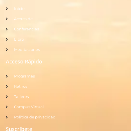
Inicio
Acerca de
Conferencias
Libro
Meditaciones
Acceso Rápido
Programas
Retiros
Talleres
Campus Virtual
Politica de privacidad
Suscríbete