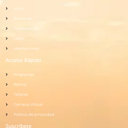
Inicio
Acerca de
Conferencias
Libro
Meditaciones
Acceso Rápido
Programas
Retiros
Talleres
Campus Virtual
Politica de privacidad
Suscríbete