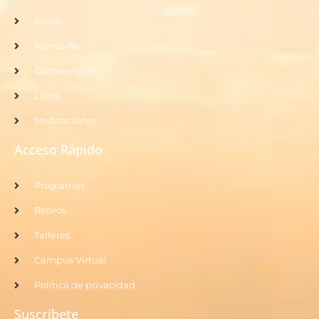
Inicio
Acerca de
Conferencias
Libro
Meditaciones
Acceso Rápido
Programas
Retiros
Talleres
Campus Virtual
Politica de privacidad
Suscríbete