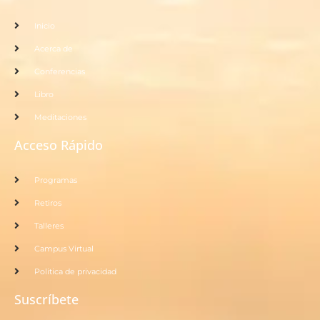
Inicio
Acerca de
Conferencias
Libro
Meditaciones
Acceso Rápido
Programas
Retiros
Talleres
Campus Virtual
Politica de privacidad
Suscríbete