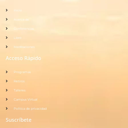
Inicio
Acerca de
Conferencias
Libro
Meditaciones
Acceso Rápido
Programas
Retiros
Talleres
Campus Virtual
Politica de privacidad
Suscríbete