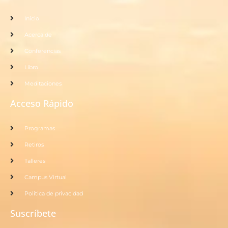
Inicio
Acerca de
Conferencias
Libro
Meditaciones
Acceso Rápido
Programas
Retiros
Talleres
Campus Virtual
Politica de privacidad
Suscríbete